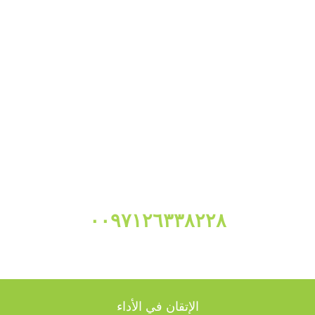
إذا كان لديك أي استفسار، يرجى الاتصال على:
٠٠٩٧١٢٦٣٣٨٢٢٨
الإتقان في الأداء