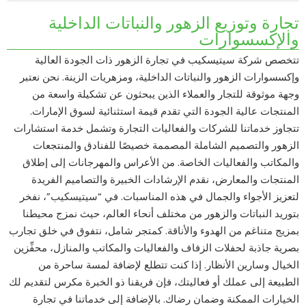
تجارة وتوزيع الزهور والنباتات الداخلية
والإكسسوارات
تتخصص شركة سيتيسكيب في تجارة الزهور ذات الجودة العالية
وإكسسوارات الزهور والنباتات الداخلية، ومزهريات الزينة. نحن نعتبر
وجهة موثوقة للتجار والعملاء الذين يبحثون عن تشكيلة واسعة من
المنتجات عالية الجودة التي تقدم قيمة استثنائية لسوق الإمارات.
تتجاوز خدماتنا للشركات والفعاليات التجارة وتشمل خدمة استشارات
الزهور والتصميم الشاملة المصممة خصيصًا للفنادق والمنتجعات
والمكاتب والفعاليات الخاصة. من الأعراس والمهرجانات إلى إطلاق
المنتجات والمعارض، نقدم الإرشادات الخبيرة والتصاميم الفريدة
لتعزيز الأجواء والجمال في هذه المناسبات. في “سيتيسكيب”، نفخر
بتوريد النباتات والزهور من مختلف أنحاء العالم، حيث نمزج محيطنا
بمزيج متناغم من الهدوء والأناقة. كمتجر شامل، نتفوق في خلق تجارب
بصرية جاذبة لحفلات الزفاف والفعاليات والمكاتب والمنازل، محفِّزين
الخيال وسارين الأنظار. إذا كنت تتطلع لإضافة لمسة ساحرة من
الطبيعة إلى عملك أو فعاليتك، فإن فريقنا ذو الخبرة مكرس لتقديم لك
الخيارات الممكنة وضمان رضاك. بالإضافة إلى خدماتنا في تجارة